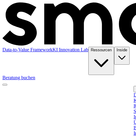
Data-to-Value Framework
KI Innovation Lab
Ressourcen
Inside
Beratung buchen
D
K
R
S
I
Ü
B
I