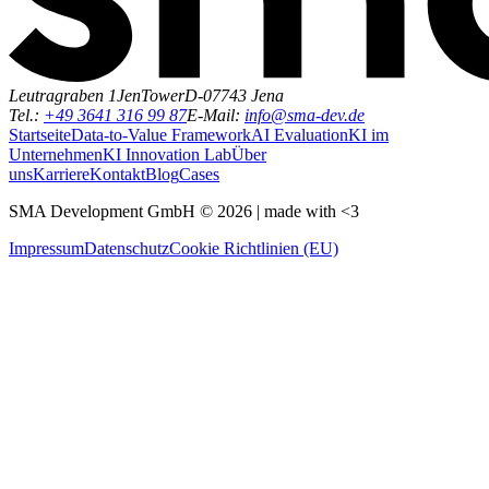
Leutragraben 1
JenTower
D-07743 Jena
Tel.:
+49 3641 316 99 87
E-Mail:
info@sma-dev.de
Startseite
Data-to-Value Framework
AI Evaluation
KI im
Unternehmen
KI Innovation Lab
Über
uns
Karriere
Kontakt
Blog
Cases
SMA Development GmbH ©
2026
| made with <3
Impressum
Datenschutz
Cookie Richtlinien (EU)