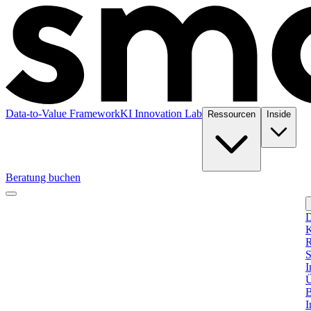
Data-to-Value Framework
KI Innovation Lab
Ressourcen
Inside
Beratung buchen
D
K
R
S
I
Ü
B
I