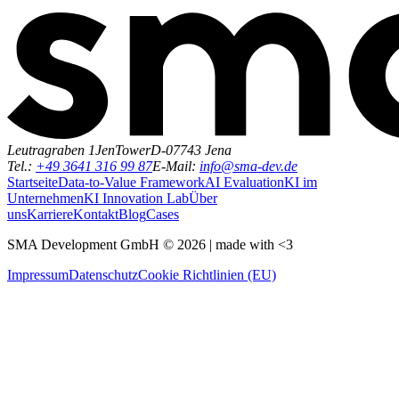
Leutragraben 1
JenTower
D-07743 Jena
Tel.:
+49 3641 316 99 87
E-Mail:
info@sma-dev.de
Startseite
Data-to-Value Framework
AI Evaluation
KI im
Unternehmen
KI Innovation Lab
Über
uns
Karriere
Kontakt
Blog
Cases
SMA Development GmbH ©
2026
| made with <3
Impressum
Datenschutz
Cookie Richtlinien (EU)