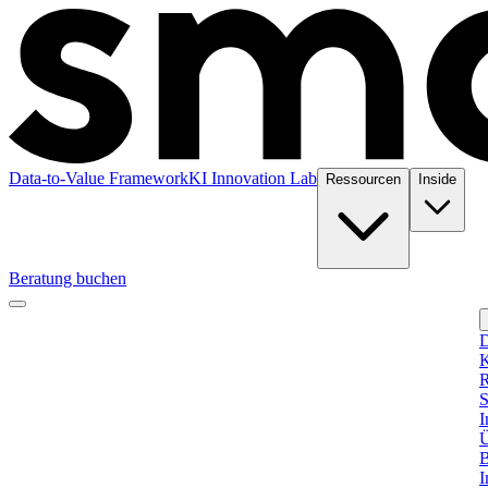
Data-to-Value Framework
KI Innovation Lab
Ressourcen
Inside
Beratung buchen
D
K
R
S
I
Ü
B
I