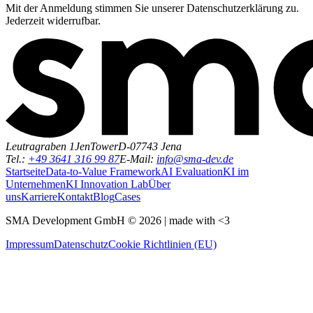
Mit der Anmeldung stimmen Sie unserer Datenschutzerklärung zu.
Jederzeit widerrufbar.
Leutragraben 1
JenTower
D-07743 Jena
Tel.:
+49 3641 316 99 87
E-Mail:
info@sma-dev.de
Startseite
Data-to-Value Framework
AI Evaluation
KI im
Unternehmen
KI Innovation Lab
Über
uns
Karriere
Kontakt
Blog
Cases
SMA Development GmbH ©
2026
| made with <3
Impressum
Datenschutz
Cookie Richtlinien (EU)