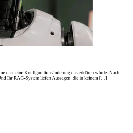
2
hne dass eine Konfigurationsänderung das erklären würde. Nach
E
 Und Ihr RAG-System liefert Aussagen, die in keinem […]
S
M