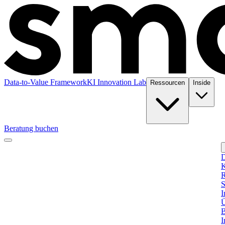
Data-to-Value Framework
KI Innovation Lab
Ressourcen
Inside
Beratung buchen
D
K
R
S
I
Ü
B
I