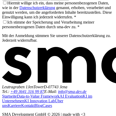
Hiermit willige ich ein, dass meine personenbezogenen Daten,
wie in der
Datenschutzerklärung
genannt, erhoben, verarbeitet und
genutzt werden, um die angeforderten Inhalte bereitzustellen. Diese
Einwilligung kann ich jederzeit widerrufen. *
Ich stimme der Speicherung und Verarbeitung meiner
personenbezogenen Daten durch sma-dev zu. *
Mit der Anmeldung stimmen Sie unserer Datenschutzerklärung zu.
Jederzeit widerrufbar.
Leutragraben 1
JenTower
D-07743 Jena
Tel.:
+49 3641 316 99 87
E-Mail:
info@sma-dev.de
Startseite
Data-to-Value Framework
AI Evaluation
KI im
Unternehmen
KI Innovation Lab
Über
uns
Karriere
Kontakt
Blog
Cases
SMA Development GmbH ©
2026
| made with <3