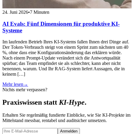
24. Juni 2026
•
7 Minuten
2
AI Evals: Fünf Dimensionen für produktive KI-
Systeme
Im laufenden Betrieb Ihres KI-Systems fallen Ihnen drei Dinge auf.
E
Der Token-Verbrauch steigt von einem Sprint zum nächsten um 40
g
%, ohne dass eine Konfigurationsänderung das erklären würde.
e
Nach einem Prompt-Update verändert sich die Antwortqualität
p
spürbar; das Team empfindet sie als schlechter, kann aber nicht
D
benennen, warum. Und Ihr RAG-System liefert Aussagen, die in
d
keinem […]
M
Mehr lesen
→
Nichts mehr verpassen?
Praxiswissen statt
KI-Hype
.
Erhalten Sie regelmäßig fundierte Einblicke, wie Sie KI-Projekte im
Mittelstand messbar, rentabel und auditsicher umsetzen.
Anmelden