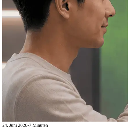
24. Juni 2026
•
7 Minuten
2