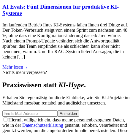
AI Evals: Fünf Dimensionen für produktive KI-
Systeme
Im laufenden Betrieb Ihres KI-Systems fallen Ihnen drei Dinge auf.
E
Der Token-Verbrauch steigt von einem Sprint zum nächsten um 40
g
%, ohne dass eine Konfigurationsänderung das erklären würde.
e
Nach einem Prompt-Update verändert sich die Antwortqualität
p
spürbar; das Team empfindet sie als schlechter, kann aber nicht
D
benennen, warum. Und Ihr RAG-System liefert Aussagen, die in
d
keinem […]
M
Mehr lesen
→
Nichts mehr verpassen?
Praxiswissen statt
KI-Hype
.
Erhalten Sie regelmäßig fundierte Einblicke, wie Sie KI-Projekte im
Mittelstand messbar, rentabel und auditsicher umsetzen.
Anmelden
Hiermit willige ich ein, dass meine personenbezogenen Daten,
wie in der
Datenschutzerklärung
genannt, erhoben, verarbeitet und
genutzt werden, um die angeforderten Inhalte bereitzustellen. Diese