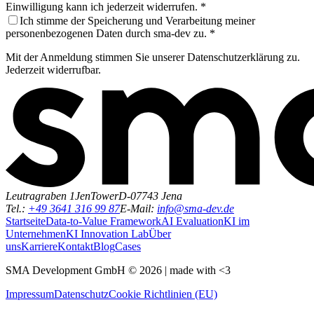
Einwilligung kann ich jederzeit widerrufen. *
Ich stimme der Speicherung und Verarbeitung meiner
personenbezogenen Daten durch sma-dev zu. *
Mit der Anmeldung stimmen Sie unserer Datenschutzerklärung zu.
Jederzeit widerrufbar.
Leutragraben 1
JenTower
D-07743 Jena
Tel.:
+49 3641 316 99 87
E-Mail:
info@sma-dev.de
Startseite
Data-to-Value Framework
AI Evaluation
KI im
Unternehmen
KI Innovation Lab
Über
uns
Karriere
Kontakt
Blog
Cases
SMA Development GmbH ©
2026
| made with <3
Impressum
Datenschutz
Cookie Richtlinien (EU)