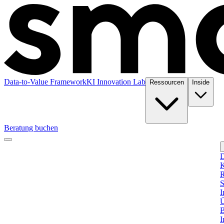
Data-to-Value Framework
KI Innovation Lab
Ressourcen
Inside
Beratung buchen
D
K
R
S
I
Ü
B
I